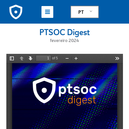
Skip
to
PT
content
PTSOC Digest
fevereiro 2024