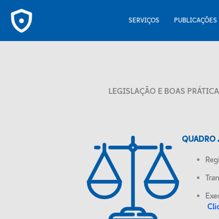
Skip
to
SERVIÇOS
PUBLICAÇÕES
content
LEGISLAÇÃO E BOAS PRÁTIC
QUADRO 
Reg
Tra
Exe
Cli