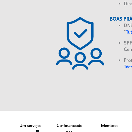
Dir
BOAS PRÁ
DNS
“
Tu
SPF
Cen
Pro
Téc
Um serviço:
Co-financiado
Membro: